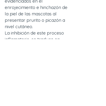
evidenciados en el
enrojecimiento e hinchazón de
la piel de las mascotas al
presentar prurito o picazón a
nivel cutáneo.
La inhibición de este proceso
inflamatorio, se traduce en
alivio y mejora de la calidad de
vida de los pacientes tratados.
Angiogénesis y
revascularización
Cuando las células T del
organismo actúan de manera
incorrecta o están afectadas,
causan alergias, procesos
asmáticos, problemas