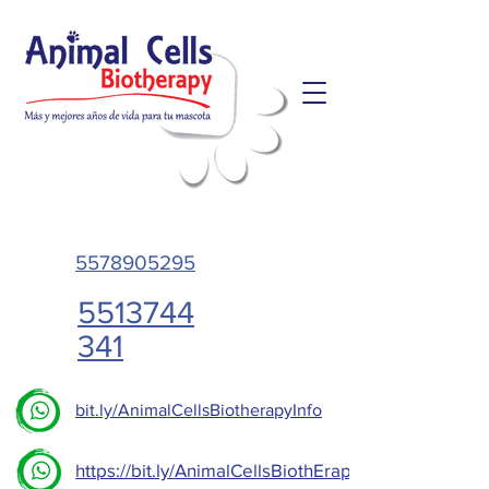
5578905295
5513744
341
bit.ly/AnimalCellsBiotherapyInfo
https://bit.ly/AnimalCellsBiothErapy